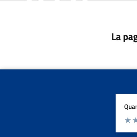
La pag
Quan
Valuta d
Valuta
Va