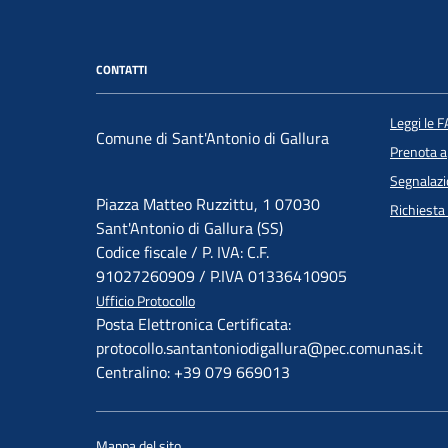
CONTATTI
Leggi le 
Comune di Sant'Antonio di Gallura
Prenota 
Segnalazi
Piazza Matteo Ruzzittu, 1 07030
Richiesta
Sant'Antonio di Gallura (SS)
Codice fiscale / P. IVA: C.F.
91027260909 / P.IVA 01336410905
Ufficio Protocollo
Posta Elettronica Certificata:
protocollo.santantoniodigallura@pec.comunas.it
Centralino: +39 079 669013
Mappa del sito