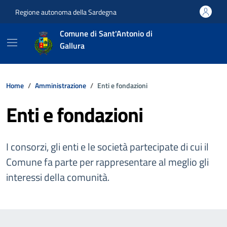
Vai ai contenuti
Vai al footer
Regione autonoma della Sardegna
Comune di Sant'Antonio di
Gallura
Home
Amministrazione
Enti e fondazioni
Enti e fondazioni
I consorzi, gli enti e le società partecipate di cui il
Comune fa parte per rappresentare al meglio gli
interessi della comunità.