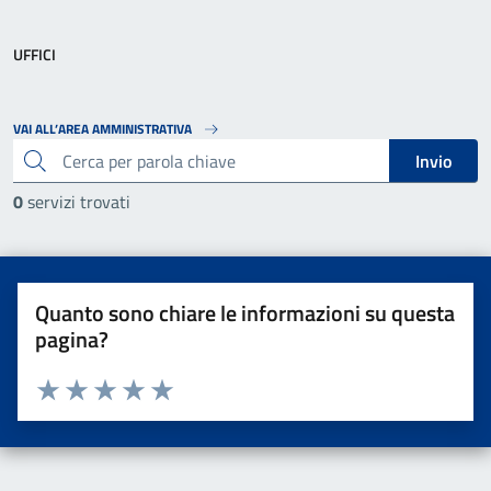
UFFICI
VAI ALL’AREA AMMINISTRATIVA
cerca
Invio
0
servizi trovati
Quanto sono chiare le informazioni su questa
pagina?
Valuta da 1 a 5 stelle la pagina
Valuta una stella su 5
Valuta 2 stelle su 5
Valuta 3 stelle su 5
Valuta 4 stelle su 5
Valuta 5 stelle su 5