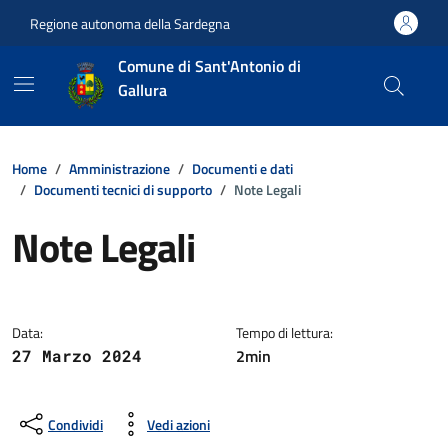
Vai ai contenuti
Vai al footer
Regione autonoma della Sardegna
Comune di Sant'Antonio di
Gallura
Home
Amministrazione
Documenti e dati
Documenti tecnici di supporto
Note Legali
Note Legali
Dettagli della notizia
Data:
Tempo di lettura:
2min
27 Marzo 2024
Condividi
Vedi azioni