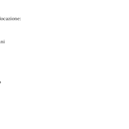
locazione:
nni
o