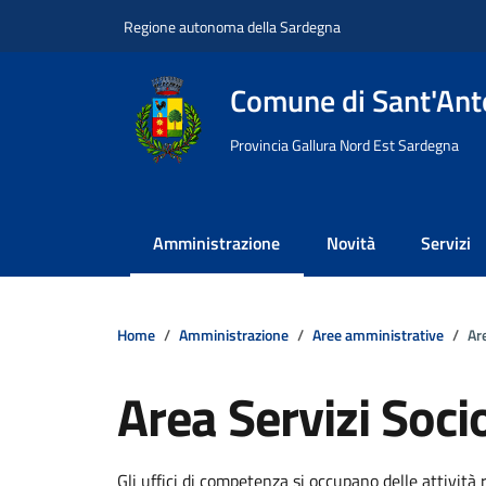
Vai ai contenuti
Vai al footer
Regione autonoma della Sardegna
Comune di Sant'Anto
Provincia Gallura Nord Est Sardegna
Amministrazione
Novità
Servizi
Home
Amministrazione
Aree amministrative
Ar
Area Servizi Soci
Dettagli della notizi
Gli uffici di competenza si occupano delle attività r