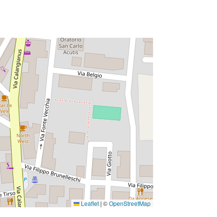
Leaflet
|
©
OpenStreetMap