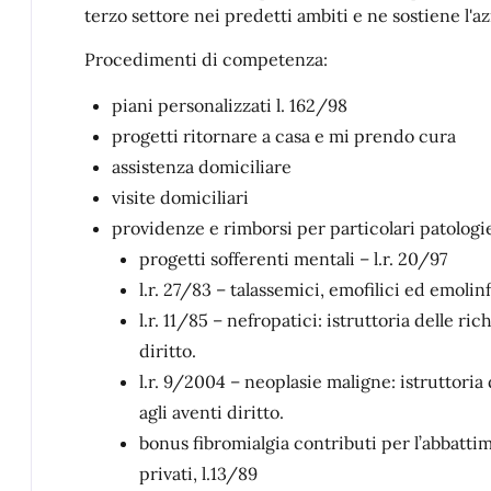
terzo settore nei predetti ambiti e ne sostiene l'a
Procedimenti di competenza:
piani personalizzati l. 162/98
progetti ritornare a casa e mi prendo cura
assistenza domiciliare
visite domiciliari
providenze e rimborsi per particolari patologi
progetti sofferenti mentali – l.r. 20/97
l.r. 27/83 – talassemici, emofilici ed emolin
l.r. 11/85 – nefropatici: istruttoria delle ri
diritto.
l.r. 9/2004 – neoplasie maligne: istruttoria 
agli aventi diritto.
bonus fibromialgia contributi per l’abbatti
privati, l.13/89