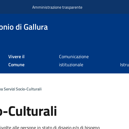
Amministrazione trasparente
nio di Gallura
Vivere il
Comunicazione
Comune
istituzionale
Istr
ea Servizi Socio-Culturali
o-Culturali
a
ivolte alle persone in stato di disagio e/o di bisogno