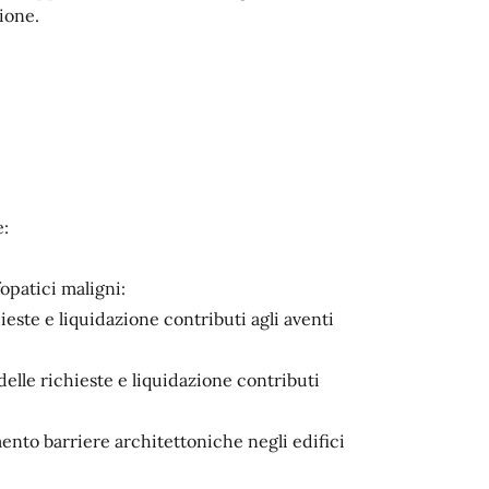
zione.
e:
fopatici maligni:
chieste e liquidazione contributi agli aventi
delle richieste e liquidazione contributi
mento barriere architettoniche negli edifici