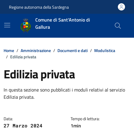
Vai ai contenuti
Vai al footer
Regione autonoma della Sardegna
Comune di Sant'Antonio di
Gallura
Home
Amministrazione
Documenti e dati
Modulistica
Edilizia privata
Edilizia privata
Dettagli della notizia
In questa sezione sono pubblicati i moduli relativi al servizio
Edilizia privata.
Data:
Tempo di lettura:
1min
27 Marzo 2024