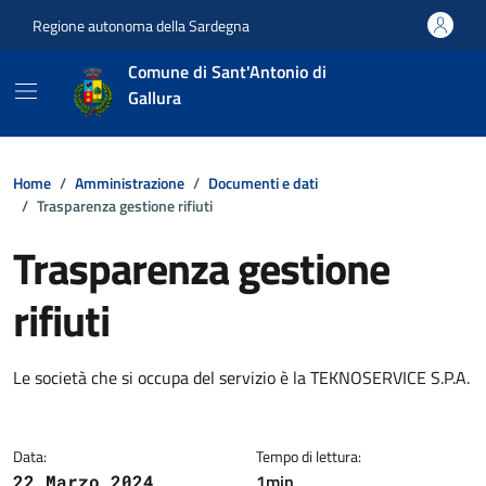
Vai ai contenuti
Vai al footer
Regione autonoma della Sardegna
Comune di Sant'Antonio di
Gallura
Home
Amministrazione
Documenti e dati
Trasparenza gestione rifiuti
Trasparenza gestione
rifiuti
Dettagli della notizia
Le società che si occupa del servizio è la TEKNOSERVICE S.P.A.
Data:
Tempo di lettura:
1min
22 Marzo 2024