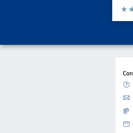
Valuta d
Valuta
Va
Con