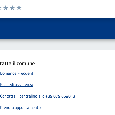
a 1 a 5 stelle la pagina
 una stella su 5
luta 2 stelle su 5
Valuta 3 stelle su 5
Valuta 4 stelle su 5
Valuta 5 stelle su 5
tatta il comune
Domande Frequenti
Richiedi assistenza
Contatta il centralino allo +39 079 669013
Prenota appuntamento