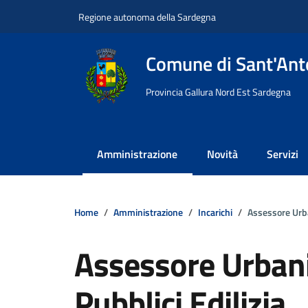
Vai ai contenuti
Vai al footer
Regione autonoma della Sardegna
Comune di Sant'Anto
Provincia Gallura Nord Est Sardegna
Amministrazione
Novità
Servizi
Home
Amministrazione
Incarichi
Assessore Urban
Assessore Urbani
Pubblici Edilizia