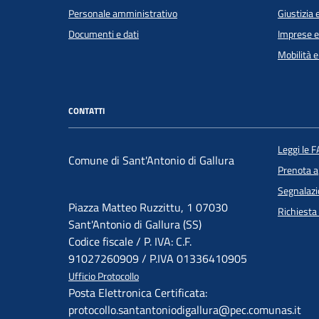
Personale amministrativo
Giustizia 
Documenti e dati
Imprese 
Mobilità e
CONTATTI
Leggi le 
Comune di Sant'Antonio di Gallura
Prenota 
Segnalazi
Piazza Matteo Ruzzittu, 1 07030
Richiesta
Sant'Antonio di Gallura (SS)
Codice fiscale / P. IVA: C.F.
91027260909 / P.IVA 01336410905
Ufficio Protocollo
Posta Elettronica Certificata:
protocollo.santantoniodigallura@pec.comunas.it