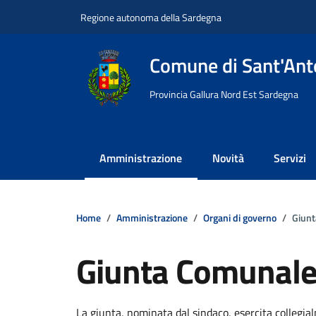
Vai ai contenuti
Vai al footer
Regione autonoma della Sardegna
Comune di Sant'Anto
Provincia Gallura Nord Est Sardegna
Amministrazione
Novità
Servizi
Home
Amministrazione
Organi di governo
Giun
Giunta Comunal
Dettagli della notizi
La giunta, nominata dal sindaco, esercita collegial