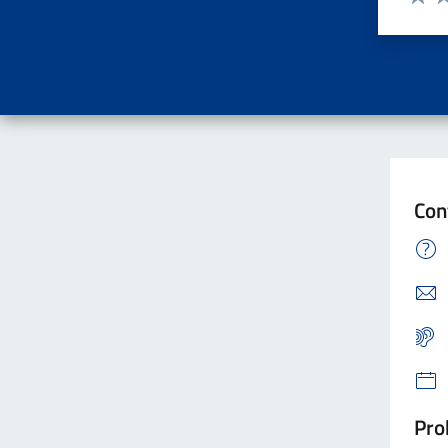
Valuta
Va
Con
Pro