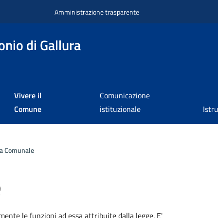
Amministrazione trasparente
nio di Gallura
Vivere il
Comunicazione
Comune
istituzionale
Istr
ta Comunale
e
a
mente le funzioni ad essa attribuite dalla legge. E'