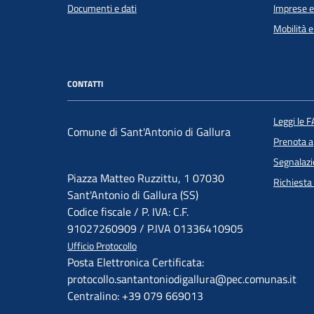
Documenti e dati
Imprese 
Mobilità e
CONTATTI
Leggi le 
Comune di Sant'Antonio di Gallura
Prenota 
Segnalazi
Piazza Matteo Ruzzittu, 1 07030
Richiesta
Sant'Antonio di Gallura (SS)
Codice fiscale / P. IVA: C.F.
91027260909 / P.IVA 01336410905
Ufficio Protocollo
Posta Elettronica Certificata:
protocollo.santantoniodigallura@pec.comunas.it
Centralino: +39 079 669013