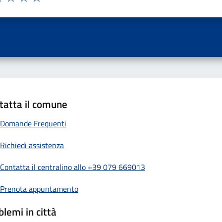
 una stella su 5
luta 2 stelle su 5
Valuta 3 stelle su 5
Valuta 4 stelle su 5
Valuta 5 stelle su 5
tatta il comune
Domande Frequenti
Richiedi assistenza
Contatta il centralino allo +39 079 669013
Prenota appuntamento
blemi in città