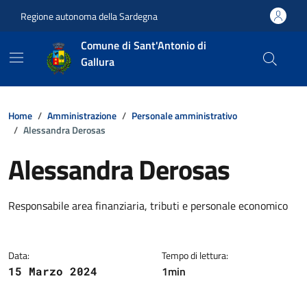
Vai ai contenuti
Vai al footer
Regione autonoma della Sardegna
Comune di Sant'Antonio di
Gallura
Home
Amministrazione
Personale amministrativo
Alessandra Derosas
Alessandra Derosas
Dettagli della notizia
Responsabile area finanziaria, tributi e personale economico
Data:
Tempo di lettura:
1min
15 Marzo 2024