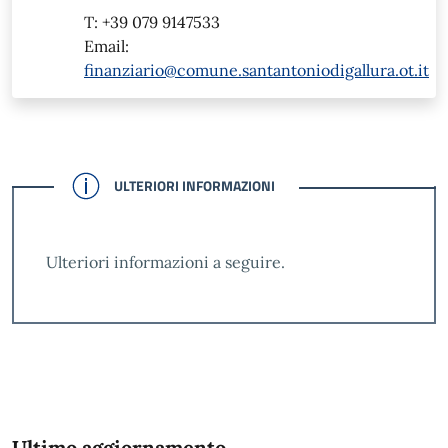
T: +39 079 9147533
Email:
finanziario@comune.santantoniodigallura.ot.it
CONFERMATO
ULTERIORI INFORMAZIONI
Ulteriori informazioni a seguire.
Ultimo aggiornamento