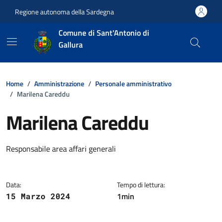
Vai ai contenuti
Vai al footer
Regione autonoma della Sardegna
Comune di Sant'Antonio di
Gallura
Home
Amministrazione
Personale amministrativo
Marilena Careddu
Marilena Careddu
Dettagli della notizia
Responsabile area affari generali
Data:
Tempo di lettura:
1min
15 Marzo 2024