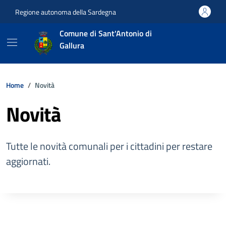
Vai ai contenuti
Vai al footer
Regione autonoma della Sardegna
Comune di Sant'Antonio di
Gallura
Home
Novità
Novità
Tutte le novità comunali per i cittadini per restare
aggiornati.