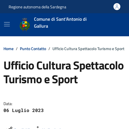
Vai ai contenuti
Vai al footer
Regione autonoma della Sardegna
Comune di Sant'Antonio di
Gallura
Home
Punto Contatto
Ufficio Cultura Spettacolo Turismo e Sport
Ufficio Cultura Spettacolo
Turismo e Sport
Dettagli della notizia
Data:
06 Luglio 2023