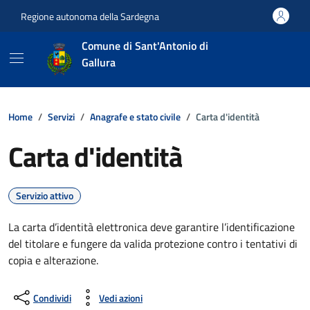
Vai ai contenuti
Vai al footer
Regione autonoma della Sardegna
Comune di Sant'Antonio di
Gallura
Home
Servizi
Anagrafe e stato civile
Carta d'identità
Carta d'identità
Servizio attivo
La carta d’identità elettronica deve garantire l’identificazione
del titolare e fungere da valida protezione contro i tentativi di
copia e alterazione.
Condividi
Vedi azioni