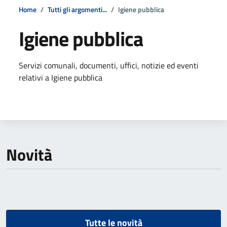
Home
Tutti gli argomenti...
Igiene pubblica
Igiene pubblica
Dettagli della notizia
Servizi comunali, documenti, uffici, notizie ed eventi
relativi a Igiene pubblica
Novità
Tutte le novità