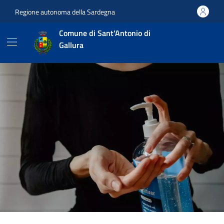
Vai ai contenuti
Vai al footer
Regione autonoma della Sardegna
Comune di Sant'Antonio di
Gallura