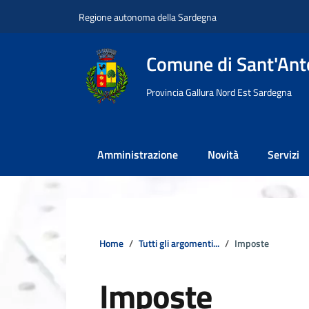
Vai ai contenuti
Vai al footer
Regione autonoma della Sardegna
Comune di Sant'Anto
Provincia Gallura Nord Est Sardegna
Amministrazione
Novità
Servizi
Home
Tutti gli argomenti...
Imposte
Imposte