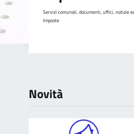
Dettagli della not
Servizi comunali, documenti, uffici, notizie ed
Imposte
Novità