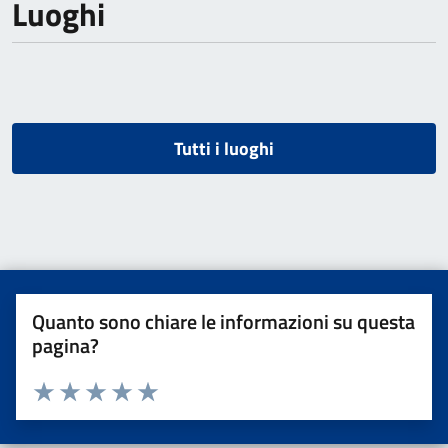
Luoghi
Tutti i luoghi
Quanto sono chiare le informazioni su questa
pagina?
Valuta da 1 a 5 stelle la pagina
Valuta una stella su 5
Valuta 2 stelle su 5
Valuta 3 stelle su 5
Valuta 4 stelle su 5
Valuta 5 stelle su 5