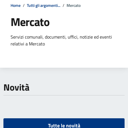
Home
Tutti gli argomenti...
Mercato
Mercato
Dettagli della notizia
Servizi comunali, documenti, uffici, notizie ed eventi
relativi a Mercato
Novità
Tutte le novità