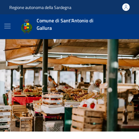
Vai ai contenuti
Vai al footer
Regione autonoma della Sardegna
Comune di Sant'Antonio di
Gallura