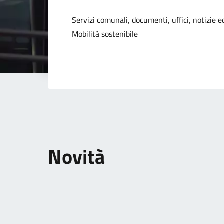
Dettagli della not
Servizi comunali, documenti, uffici, notizie ed
Mobilità sostenibile
Novità