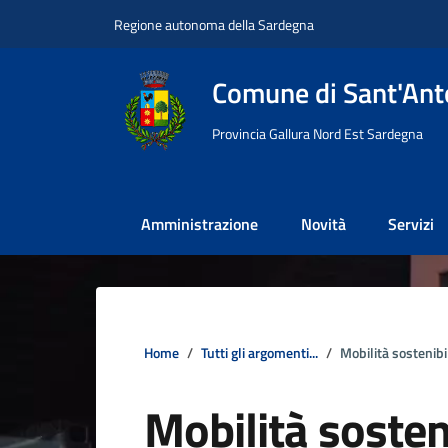
Vai ai contenuti
Vai al footer
Regione autonoma della Sardegna
Comune di Sant'Anto
Provincia Gallura Nord Est Sardegna
Amministrazione
Novità
Servizi
Home
Tutti gli argomenti...
Mobilità sostenibi
Mobilità sosten