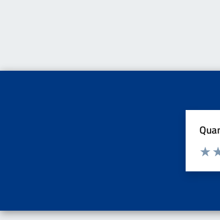
Quan
Valuta d
Valuta
Va