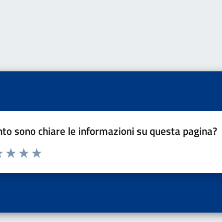
to sono chiare le informazioni su questa pagina?
a 1 a 5 stelle la pagina
 una stella su 5
luta 2 stelle su 5
Valuta 3 stelle su 5
Valuta 4 stelle su 5
Valuta 5 stelle su 5