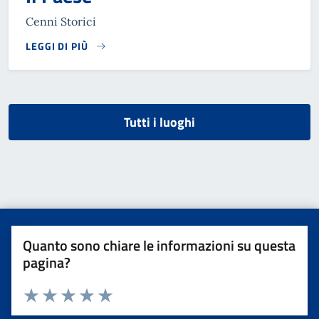
Cenni Storici
LEGGI DI PIÙ
Tutti i luoghi
Quanto sono chiare le informazioni su questa
pagina?
Valuta da 1 a 5 stelle la pagina
Valuta una stella su 5
Valuta 2 stelle su 5
Valuta 3 stelle su 5
Valuta 4 stelle su 5
Valuta 5 stelle su 5