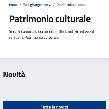
Home
Tutti gli argomenti...
Patrimonio culturale
Patrimonio culturale
Dettagli della notizia
Servizi comunali, documenti, uffici, notizie ed eventi
relativi a Patrimonio culturale
Novità
Tutte le novità