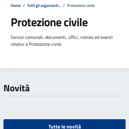
Home
Tutti gli argomenti...
Protezione civile
Protezione civile
Dettagli della notizia
Servizi comunali, documenti, uffici, notizie ed eventi
relativi a Protezione civile
Novità
Tutte le novità