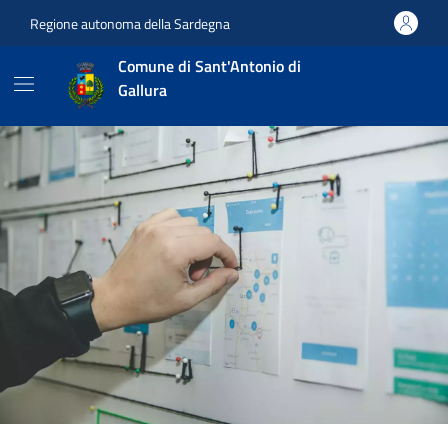
Vai ai contenuti
Vai al footer
Regione autonoma della Sardegna
Comune di Sant'Antonio di
Gallura