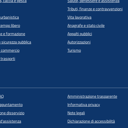
a, caccia e pesca
Salute, benessere e assistenza
Tributi, finanze e contravvenzioni
 urbanistica
Vita lavorativa
 tempo libero
Anagrafe e stato civile
e e formazione
Appalti pubblici
e sicurezza pubblica
Autorizzazioni
e commercio
Turismo
 trasporti
FAQ
Amministrazione trasparente
appuntamento
Informativa privacy
one disservizio
Note legali
 d'assistenza
Dichiarazione di accessibilità