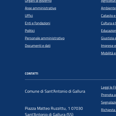
Organi di governo
Agricoltur
Aree amministrative
Ambiente
Uffici
Catasto e
Enti e fondazioni
Cultura e
Politici
Educazion
Personale amministrativo
Giustizia 
Documenti e dati
Imprese 
Mobilità e
CONTATTI
Leggi le 
Comune di Sant'Antonio di Gallura
Prenota 
Segnalazi
Piazza Matteo Ruzzittu, 1 07030
Richiesta
Sant'Antonio di Gallura (SS)