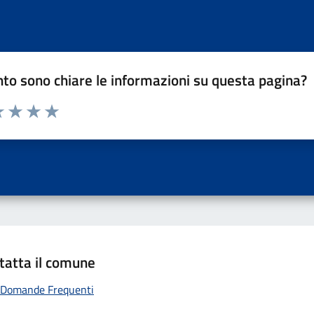
to sono chiare le informazioni su questa pagina?
a 1 a 5 stelle la pagina
 una stella su 5
luta 2 stelle su 5
Valuta 3 stelle su 5
Valuta 4 stelle su 5
Valuta 5 stelle su 5
tatta il comune
Domande Frequenti