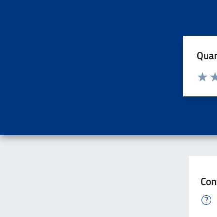
Quan
Valuta d
Valuta
Va
Con