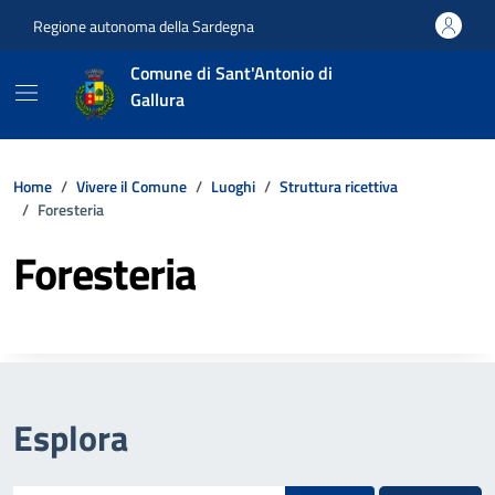
Vai ai contenuti
Vai al footer
Regione autonoma della Sardegna
Comune di Sant'Antonio di
Gallura
Home
Vivere il Comune
Luoghi
Struttura ricettiva
Foresteria
Foresteria
Esplora