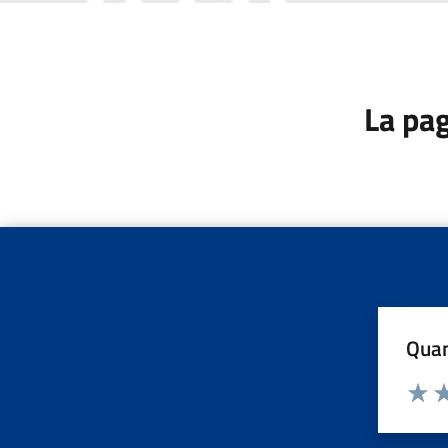
La pag
Quan
Valuta d
Valuta
Va