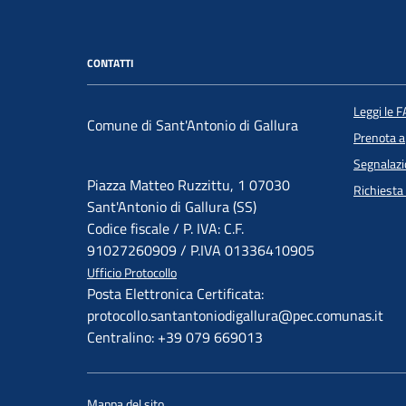
CONTATTI
Leggi le 
Comune di Sant'Antonio di Gallura
Prenota 
Segnalazi
Piazza Matteo Ruzzittu, 1 07030
Richiesta
Sant'Antonio di Gallura (SS)
Codice fiscale / P. IVA: C.F.
91027260909 / P.IVA 01336410905
Ufficio Protocollo
Posta Elettronica Certificata:
protocollo.santantoniodigallura@pec.comunas.it
Centralino: +39 079 669013
Mappa del sito