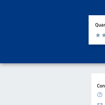
Quan
Valuta d
Valuta
Va
Con