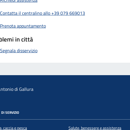
Richiedi assistenza
Contatta il centralino allo +39 079 669013
Prenota appuntamento
blemi in città
Segnala disservizio
ntonio di Gallura
 DI SERVIZIO
a, caccia e pesca
Salute, benessere e assistenza