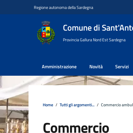
Vai ai contenuti
Vai al footer
Regione autonoma della Sardegna
Comune di Sant'Anto
Provincia Gallura Nord Est Sardegna
Amministrazione
Novità
Servizi
Home
Tutti gli argomenti...
Commercio ambul
Commercio