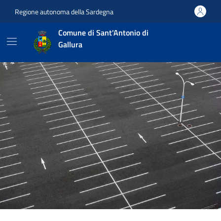
Vai ai contenuti
Vai al footer
Regione autonoma della Sardegna
Comune di Sant'Antonio di
Gallura