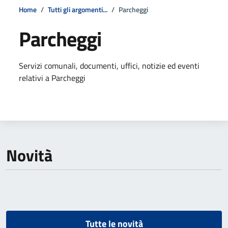
Home
Tutti gli argomenti...
Parcheggi
Parcheggi
Dettagli della notizia
Servizi comunali, documenti, uffici, notizie ed eventi
relativi a Parcheggi
Novità
Tutte le novità