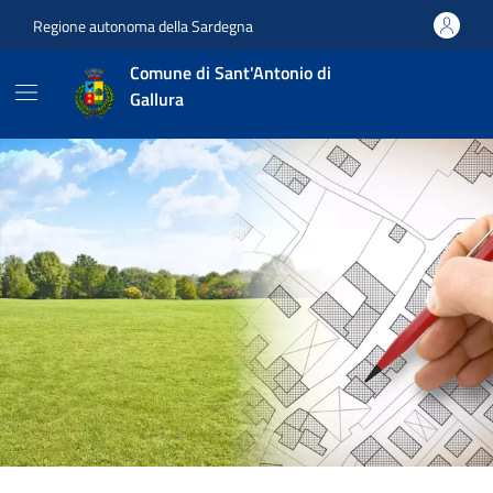
Vai ai contenuti
Vai al footer
Regione autonoma della Sardegna
Comune di Sant'Antonio di
Gallura