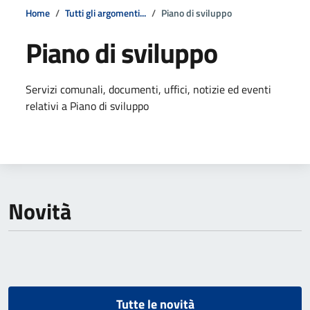
Home
Tutti gli argomenti...
Piano di sviluppo
Piano di sviluppo
Dettagli della notizia
Servizi comunali, documenti, uffici, notizie ed eventi
relativi a Piano di sviluppo
Novità
Tutte le novità