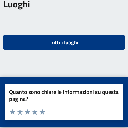
Luoghi
Tutti i luoghi
Quanto sono chiare le informazioni su questa
pagina?
Valuta da 1 a 5 stelle la pagina
Valuta una stella su 5
Valuta 2 stelle su 5
Valuta 3 stelle su 5
Valuta 4 stelle su 5
Valuta 5 stelle su 5