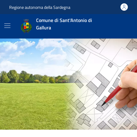
Vai ai contenuti
Vai al footer
Regione autonoma della Sardegna
Comune di Sant'Antonio di
Gallura