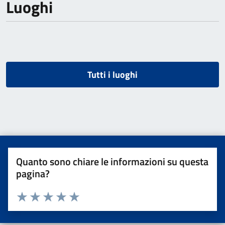
Luoghi
Tutti i luoghi
Quanto sono chiare le informazioni su questa
pagina?
Valuta da 1 a 5 stelle la pagina
Valuta una stella su 5
Valuta 2 stelle su 5
Valuta 3 stelle su 5
Valuta 4 stelle su 5
Valuta 5 stelle su 5