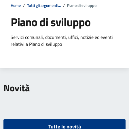
Home
Tutti gli argomenti...
Piano di sviluppo
Piano di sviluppo
Dettagli della notizia
Servizi comunali, documenti, uffici, notizie ed eventi
relativi a Piano di sviluppo
Novità
Tutte le novità