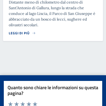
Distante meno di chilometro dal centro di
Sant’Antonio di Gallura, lungo la strada che
conduce al lago Liscia, il Parco di San Giuseppe è
abbracciato da un bosco di lecci, sughere ed
olivastri secolari.
LEGGI DI PIÙ
READ MORE
Quanto sono chiare le informazioni su questa
pagina?
Valuta da 1 a 5 stelle la pagina