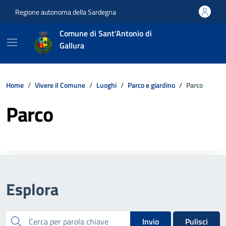
Vai ai contenuti
Vai al footer
Regione autonoma della Sardegna
Comune di Sant'Antonio di
Gallura
Home
Vivere il Comune
Luoghi
Parco e giardino
Parco
Parco
Esplora
cerca
Invio
Pulisci