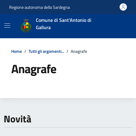
Vai ai contenuti
Vai al footer
Regione autonoma della Sardegna
Comune di Sant'Antonio di
Gallura
Home
Tutti gli argomenti...
Anagrafe
Anagrafe
Dettagli della notizia
Novità